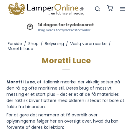
Lev.tid lagervarer: 1-2 dage
Bestillingsvarer: 3-5 dage, Produktionsvarer: 3-4 uger
Forside
/
Shop
/
Belysning
/
Vælg varemærke
/
Moretti Luce
Moretti Luce
Moretti Luce
, et italiensk mærke, der virkelig satser på
den rå, og ofte maritime stil. Deres brug af massivt
messing er et stort plus – det er et af de få materialer,
der faktisk bliver flottere med alderen i stedet for bare at
falde fra hinanden.
For at gøre det nemmere at få overblik over
oplysningerne følger her en oversigt over, hvad du kan
forvente af deres kollektion: