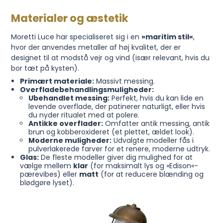
Materialer og æstetik
Moretti Luce har specialiseret sig i en
»maritim stil«
,
hvor der anvendes metaller af høj kvalitet, der er
designet til at modstå vejr og vind (især relevant, hvis du
bor tæt på kysten).
Primært materiale:
Massivt messing.
Overfladebehandlingsmuligheder:
Ubehandlet messing:
Perfekt, hvis du kan lide en
levende overflade, der patinerer naturligt, eller hvis
du nyder ritualet med at polere.
Antikke overflader:
Omfatter antik messing, antik
brun og kobberoxideret (et plettet, ældet look).
Moderne muligheder:
Udvalgte modeller fås i
pulverlakerede farver for et renere, moderne udtryk.
Glas:
De fleste modeller giver dig mulighed for at
vælge mellem
klar
(for maksimalt lys og »Edison«-
pærevibes) eller
matt
(for at reducere blænding og
blødgøre lyset).