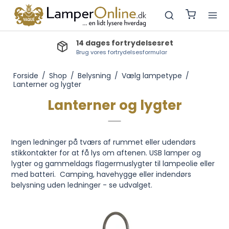
Lev.tid lagervarer: 1-2 dage
Bestillingsvarer: 3-5 dage, Produktionsvarer: 3-4 uger
Forside
/
Shop
/
Belysning
/
Vælg lampetype
/
Lanterner og lygter
Lanterner og lygter
Ingen ledninger på tværs af rummet eller udendørs
stikkontakter for at få lys om aftenen. USB lamper og
lygter og gammeldags flagermuslygter til lampeolie eller
med batteri. Camping, havehygge eller indendørs
belysning uden ledninger - se udvalget.