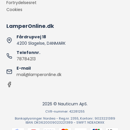
Fortrydelsesret
Cookies
LamperOnline.dk
Fårdrupvej 18
4200 Slagelse, DANMARK
Telefonnr.
78784213
E-mail
mail@lamperonline.dk
2026 © Nauticum ApS.
CVR-nummer: 42281255
Bankoplysninger: Nordea - Reg.nr. 2355, Kontonr.: 9023221389
IBAN: DK0620009023221389 - SWIFT: NDEADKKK