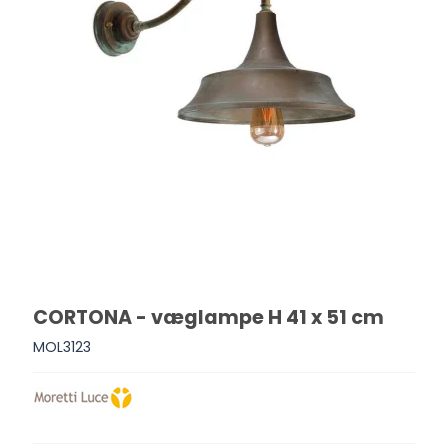
CORTONA - væglampe H 41 x 51 cm
MOL3123