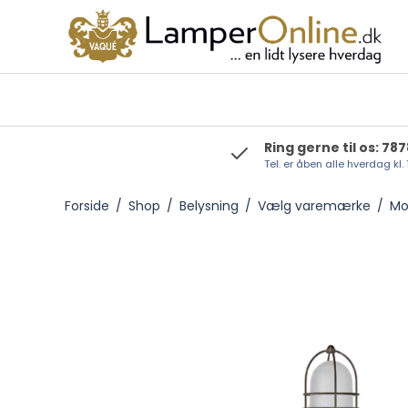
Ring gerne til os: 78
Tel. er åben alle hverdag kl.
Foresti & Suardi
Forside
/
Shop
/
Belysning
/
Vælg varemærke
/
Mo
Moretti Luce