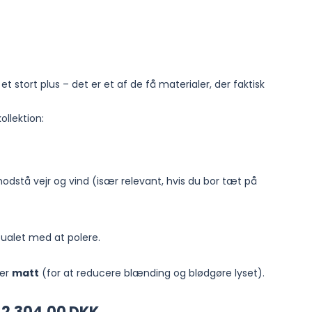
et stort plus – det er et af de få materialer, der faktisk
ollektion:
 modstå vejr og vind (især relevant, hvis du bor tæt på
itualet med at polere.
ler
matt
(for at reducere blænding og blødgøre lyset).
2.304,00 DKK