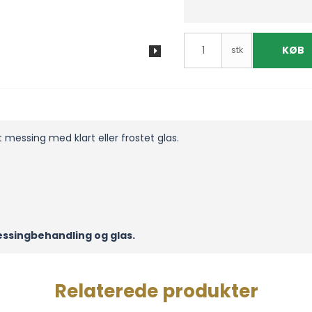
KØB
stk
t messing med klart eller frostet glas.
essingbehandling og glas.
Relaterede produkter