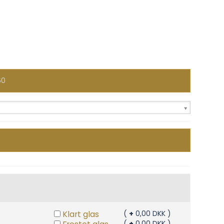
60
Klart glas
(
+
0,00 DKK )
(
+
0,00 DKK )