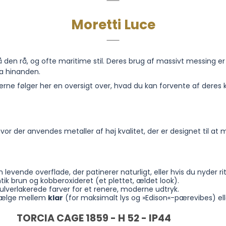
Moretti Luce
på den rå, og ofte maritime stil. Deres brug af massivt messing er 
ra hinanden.
rne følger her en oversigt over, hvad du kan forvente af deres k
hvor der anvendes metaller af høj kvalitet, der er designet til at
n levende overflade, der patinerer naturligt, eller hvis du nyder r
ik brun og kobberoxideret (et plettet, ældet look).
ulverlakerede farver for et renere, moderne udtryk.
 vælge mellem
klar
(for maksimalt lys og »Edison«-pærevibes) el
TORCIA CAGE 1859 - H 52 - IP44