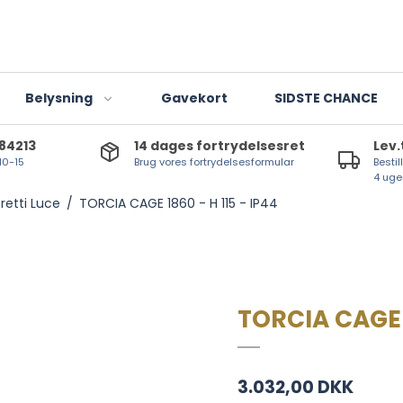
Belysning
Gavekort
SIDSTE CHANCE
784213
14 dages fortrydelsesret
Lev.
 10-15
Brug vores fortrydelsesformular
Bestil
Indendørslamper
4 uge
retti Luce
/
TORCIA CAGE 1860 - H 115 - IP44
Udendørslamper
Lanterner og lygter
T-lights
LED-lyskilder
TORCIA CAGE 1
3.032,00 DKK