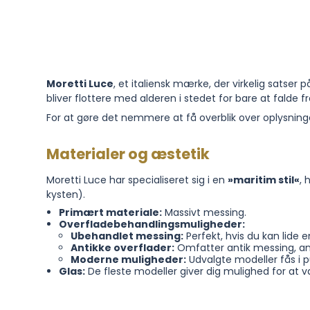
Moretti Luce
, et italiensk mærke, der virkelig satser 
bliver flottere med alderen i stedet for bare at falde f
For at gøre det nemmere at få overblik over oplysninge
Materialer og æstetik
Moretti Luce har specialiseret sig i en
»maritim stil«
, 
kysten).
Primært materiale:
Massivt messing.
Overfladebehandlingsmuligheder:
Ubehandlet messing:
Perfekt, hvis du kan lide e
Antikke overflader:
Omfatter antik messing, ant
Moderne muligheder:
Udvalgte modeller fås i p
Glas:
De fleste modeller giver dig mulighed for at