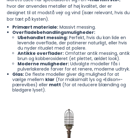
hvor der anvendes metaller af høj kvalitet, der er
designet til at modstå vejr og vind (især relevant, hvis du
bor tæt på kysten).
Primært materiale:
Massivt messing.
Overfladebehandlingsmuligheder:
Ubehandlet messing:
Perfekt, hvis du kan lide en
levende overflade, der patinerer naturligt, eller hvis
du nyder ritualet med at polere.
Antikke overflader:
Omfatter antik messing, antik
brun og kobberoxideret (et plettet, ældet look).
Moderne muligheder:
Udvalgte modeller fås i
pulverlakerede farver for et renere, moderne udtryk.
Glas:
De fleste modeller giver dig mulighed for at
vælge mellem
klar
(for maksimalt lys og »Edison«-
pærevibes) eller
matt
(for at reducere blænding og
blødgøre lyset).