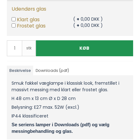
Udendørs glas
Klart glas
(
+
0,00 DKK )
Frostet glas
(
+
0,00 DKK )
KØB
stk
Beskrivelse
Downloads (pdf)
Smuk fakkel væglampe i klassisk look, fremstillet i
massivt messing med klart eller frostet glas.
H 48 cm x 13 cm Ø x D 28 cm
Belysning: E27 max. 52W (excl.)
IP44 klassificeret
Se seriens lamper i Downloads (pdf) og vælg
messingbehandling og glas.