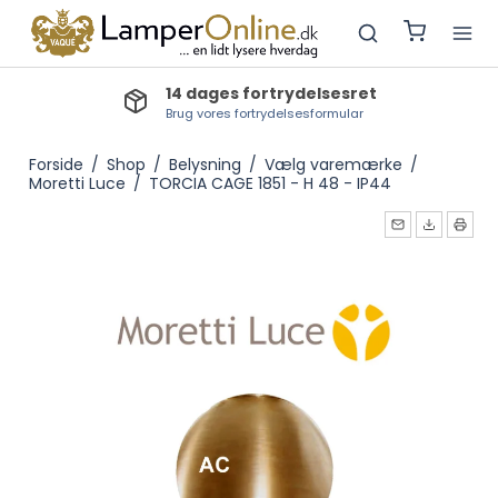
Lev.tid lagervarer: 1-2 dage
Bestillingsvarer: 3-5 dage, Produktionsvarer: 3-4 uger
Forside
/
Shop
/
Belysning
/
Vælg varemærke
/
Moretti Luce
/
TORCIA CAGE 1851 - H 48 - IP44