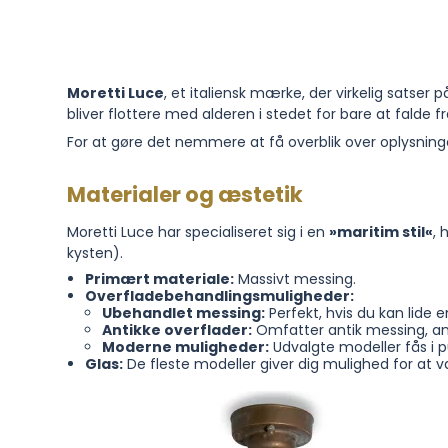
Moretti Luce
, et italiensk mærke, der virkelig satser 
bliver flottere med alderen i stedet for bare at falde f
For at gøre det nemmere at få overblik over oplysninge
Materialer og æstetik
Moretti Luce har specialiseret sig i en
»maritim stil«
, 
kysten).
Primært materiale:
Massivt messing.
Overfladebehandlingsmuligheder:
Ubehandlet messing:
Perfekt, hvis du kan lide e
Antikke overflader:
Omfatter antik messing, ant
Moderne muligheder:
Udvalgte modeller fås i p
Glas:
De fleste modeller giver dig mulighed for at