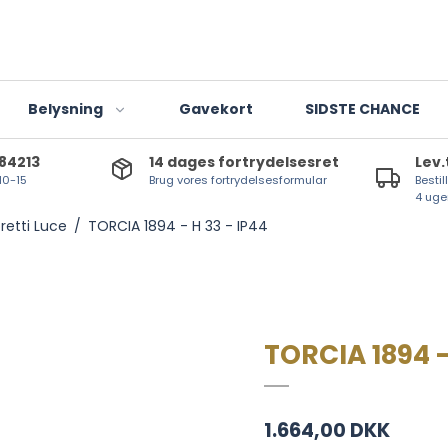
Belysning
Gavekort
SIDSTE CHANCE
784213
14 dages fortrydelsesret
Lev.
 10-15
Brug vores fortrydelsesformular
Bestil
Indendørslamper
4 uge
retti Luce
/
TORCIA 1894 - H 33 - IP44
Udendørslamper
Lanterner og lygter
T-lights
LED-lyskilder
TORCIA 1894 -
1.664,00 DKK