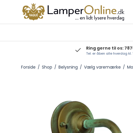
Ring gerne til os: 78
Tel. er åben alle hverdag kl.
Foresti & Suardi
Forside
/
Shop
/
Belysning
/
Vælg varemærke
/
Mo
Moretti Luce