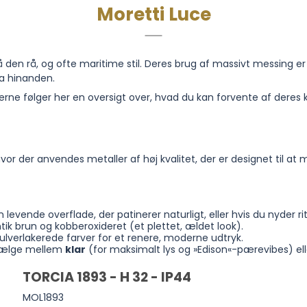
Moretti Luce
på den rå, og ofte maritime stil. Deres brug af massivt messing er 
ra hinanden.
rne følger her en oversigt over, hvad du kan forvente af deres k
hvor der anvendes metaller af høj kvalitet, der er designet til at
n levende overflade, der patinerer naturligt, eller hvis du nyder r
ik brun og kobberoxideret (et plettet, ældet look).
ulverlakerede farver for et renere, moderne udtryk.
 vælge mellem
klar
(for maksimalt lys og »Edison«-pærevibes) el
TORCIA 1893 - H 32 - IP44
MOL1893