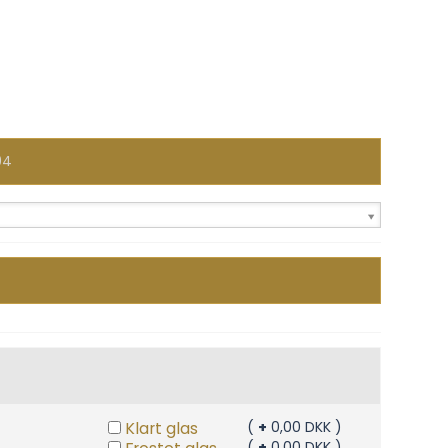
94
Klart glas
(
+
0,00 DKK )
(
+
0,00 DKK )