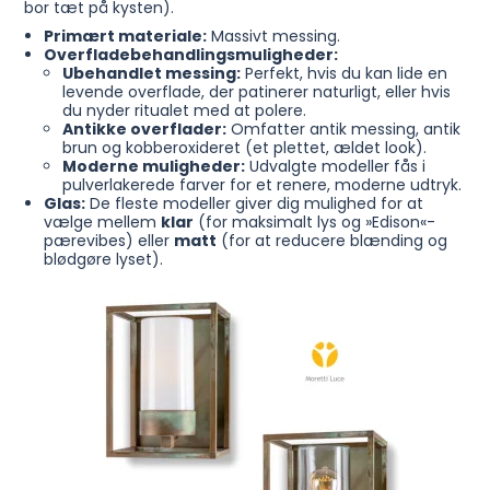
bor tæt på kysten).
Primært materiale:
Massivt messing.
Overfladebehandlingsmuligheder:
Ubehandlet messing:
Perfekt, hvis du kan lide en
levende overflade, der patinerer naturligt, eller hvis
du nyder ritualet med at polere.
Antikke overflader:
Omfatter antik messing, antik
brun og kobberoxideret (et plettet, ældet look).
Moderne muligheder:
Udvalgte modeller fås i
pulverlakerede farver for et renere, moderne udtryk.
Glas:
De fleste modeller giver dig mulighed for at
vælge mellem
klar
(for maksimalt lys og »Edison«-
pærevibes) eller
matt
(for at reducere blænding og
blødgøre lyset).