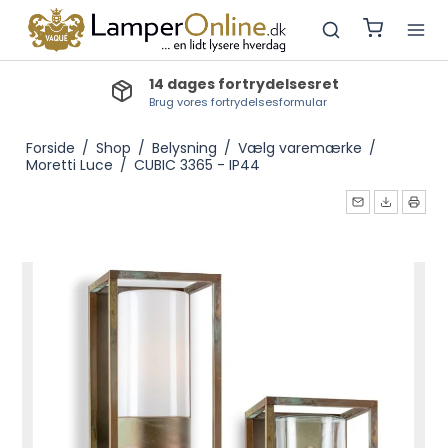
Lev.tid lagervarer: 1-2 dage
Bestillingsvarer: 3-5 dage, Produktionsvarer: 3-4 uger
Forside
/
Shop
/
Belysning
/
Vælg varemærke
/
Moretti Luce
/
CUBIC 3365 - IP44