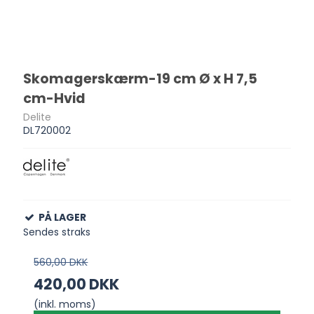
Skomagerskærm-19 cm Ø x H 7,5
cm-Hvid
Delite
DL720002
PÅ LAGER
Sendes straks
560,00 DKK
420,00 DKK
(inkl. moms)