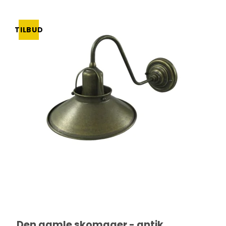
TILBUD
Den gamle skomager - antik