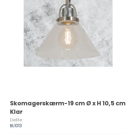
Skomagerskærm-19 cm Ø x H 10,5 cm
Klar
Delite
BL1013