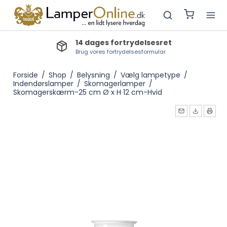
14 dages fortrydelsesret
Brug vores fortrydelsesformular
Forside
/
Shop
/
Belysning
/
Vælg lampetype
/
Indendørslamper
/
Skomagerlamper
/
Skomagerskærm-25 cm Ø x H 12 cm-Hvid