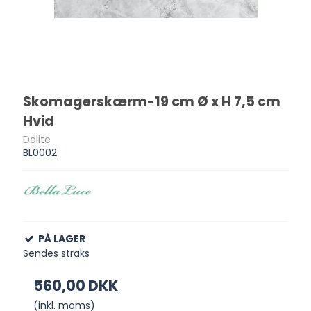
Skomagerskærm-19 cm Ø x H 7,5 cm
Hvid
Delite
BL0002
PÅ LAGER
Sendes straks
560,00 DKK
(inkl. moms)