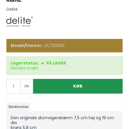
Delite
Model/Varenr.:
DL720002
Lagerstatus:
PÅ LAGER
Sendes straks
KØB
stk
Beskrivelse
Den originale skomagerskærm 7,5 cm høj og 19 cm
dia.
Krans 5,8 cm