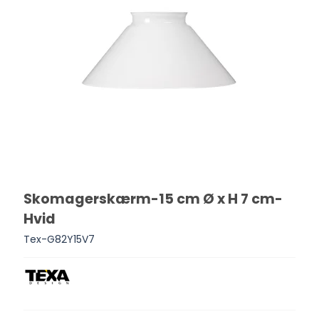
Skomagerskærm-15 cm Ø x H 7 cm-
Hvid
Tex-G82Y15V7