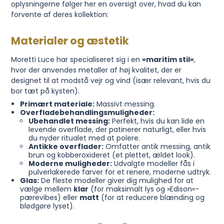
oplysningerne følger her en oversigt over, hvad du kan
forvente af deres kollektion:
Materialer og æstetik
Moretti Luce har specialiseret sig i en
»maritim stil«
,
hvor der anvendes metaller af høj kvalitet, der er
designet til at modstå vejr og vind (især relevant, hvis du
bor tæt på kysten).
Primært materiale:
Massivt messing.
Overfladebehandlingsmuligheder:
Ubehandlet messing:
Perfekt, hvis du kan lide en
levende overflade, der patinerer naturligt, eller hvis
du nyder ritualet med at polere.
Antikke overflader:
Omfatter antik messing, antik
brun og kobberoxideret (et plettet, ældet look).
Moderne muligheder:
Udvalgte modeller fås i
pulverlakerede farver for et renere, moderne udtryk.
Glas:
De fleste modeller giver dig mulighed for at
vælge mellem
klar
(for maksimalt lys og »Edison«-
pærevibes) eller
matt
(for at reducere blænding og
blødgøre lyset).