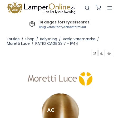
Lev.tid lagervarer: 1-2 dage
Bestillingsvarer: 3-5 dage, Produktionsvarer: 3-4 uger
Forside
/
Shop
/
Belysning
/
Vælg varemærke
/
Moretti Luce
/
PATIO CAGE 3317 - IP44