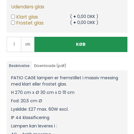
Udendørs glas
Klart glas
(
+
0,00 DKK )
Frostet glas
(
+
0,00 DKK )
KØB
stk
Beskrivelse
Downloads (pdf)
PATIO CAGE lampen er fremstillet i massiv messing
med klart eller frostet glas.
H 270 cm x Ø 30 cm x D 111 cm
Fod: 20,5 cm Ø
Lyskilde: E27 max. 60W excl.
IP 44 klassificering
Lampen kan leveres i :