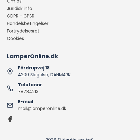
Om os
Juridisk info
GDPR - GPSR
Handelsbetingelser
Fortrydelsesret
Cookies
LamperOnline.dk
Fårdrupvej 18
4200 Slagelse, DANMARK
Telefonnr.
78784213
E-mail
mail@lamperonline.dk