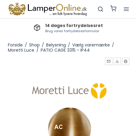
Lev.tid lagervarer: 1-2 dage
Bestillingsvarer: 3-5 dage, Produktionsvarer: 3-4 uger
Forside
/
Shop
/
Belysning
/
Vælg varemærke
/
Moretti Luce
/
PATIO CAGE 3315 - IP44