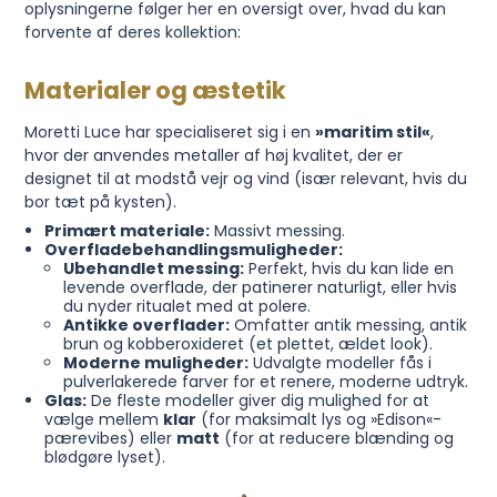
oplysningerne følger her en oversigt over, hvad du kan
forvente af deres kollektion:
Materialer og æstetik
Moretti Luce har specialiseret sig i en
»maritim stil«
,
hvor der anvendes metaller af høj kvalitet, der er
designet til at modstå vejr og vind (især relevant, hvis du
bor tæt på kysten).
Primært materiale:
Massivt messing.
Overfladebehandlingsmuligheder:
Ubehandlet messing:
Perfekt, hvis du kan lide en
levende overflade, der patinerer naturligt, eller hvis
du nyder ritualet med at polere.
Antikke overflader:
Omfatter antik messing, antik
brun og kobberoxideret (et plettet, ældet look).
Moderne muligheder:
Udvalgte modeller fås i
pulverlakerede farver for et renere, moderne udtryk.
Glas:
De fleste modeller giver dig mulighed for at
vælge mellem
klar
(for maksimalt lys og »Edison«-
pærevibes) eller
matt
(for at reducere blænding og
blødgøre lyset).