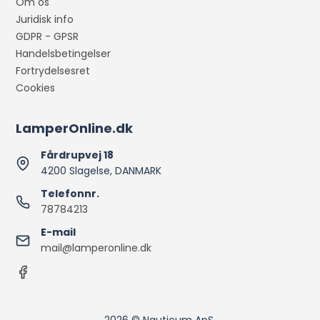
Om os
Juridisk info
GDPR - GPSR
Handelsbetingelser
Fortrydelsesret
Cookies
LamperOnline.dk
Fårdrupvej 18
4200 Slagelse, DANMARK
Telefonnr.
78784213
E-mail
mail@lamperonline.dk