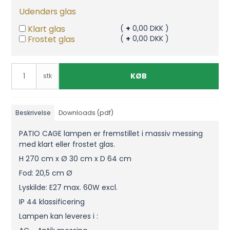
Udendørs glas
Klart glas
(
+
0,00 DKK )
Frostet glas
(
+
0,00 DKK )
KØB
stk
Beskrivelse
Downloads (pdf)
PATIO CAGE lampen er fremstillet i massiv messing
med klart eller frostet glas.
H 270 cm x Ø 30 cm x D 64 cm
Fod: 20,5 cm Ø
Lyskilde: E27 max. 60W excl.
IP 44 klassificering
Lampen kan leveres i :