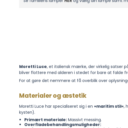
Se familiens lamper
HER
og vælg din lampe samt me
Moretti Luce
, et italiensk mærke, der virkelig satser 
bliver flottere med alderen i stedet for bare at falde f
For at gøre det nemmere at få overblik over oplysninge
Materialer og æstetik
Moretti Luce har specialiseret sig i en
»maritim stil«
, 
kysten).
Primært materiale:
Massivt messing.
Overfladebehandlingsmuligheder: