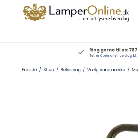
Ring gerne til os: 78
Tel. er åben alle hverdag kl.
Foresti & Suardi
Forside
/
Shop
/
Belysning
/
Vælg varemærke
/
Mo
Moretti Luce