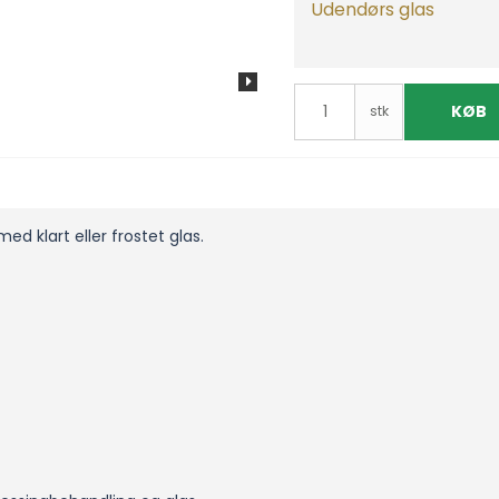
Udendørs glas
KØB
stk
d klart eller frostet glas.