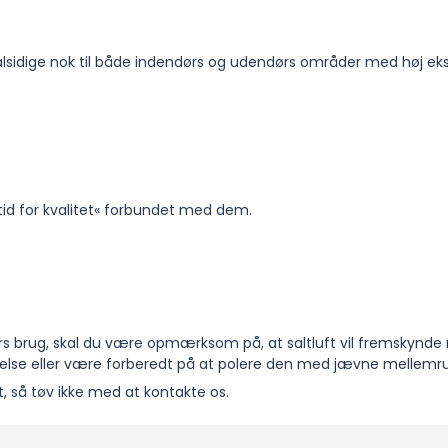
alsidige nok til både indendørs og udendørs områder med høj ek
tid for kvalitet« forbundet med dem.
rs brug, skal du være opmærksom på, at saltluft vil fremskynde 
ttelse eller være forberedt på at polere den med jævne mellem
ekt, så tøv ikke med at kontakte os.