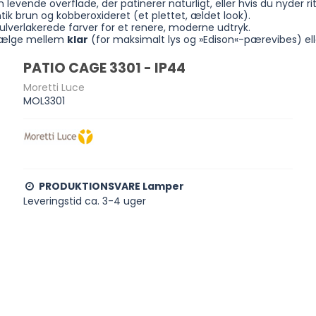
n levende overflade, der patinerer naturligt, eller hvis du nyder r
ik brun og kobberoxideret (et plettet, ældet look).
ulverlakerede farver for et renere, moderne udtryk.
 vælge mellem
klar
(for maksimalt lys og »Edison«-pærevibes) el
PATIO CAGE 3301 - IP44
Moretti Luce
MOL3301
PRODUKTIONSVARE Lamper
Leveringstid ca. 3-4 uger