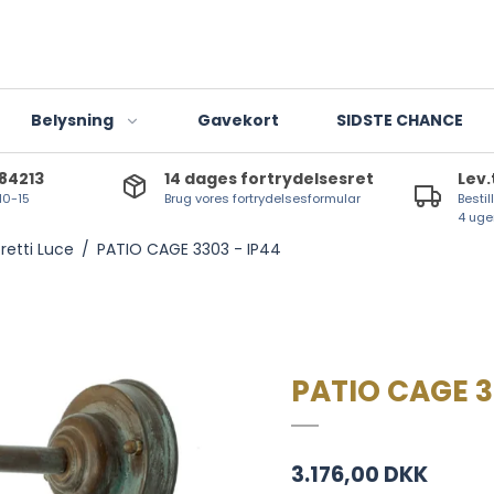
Belysning
Gavekort
SIDSTE CHANCE
784213
14 dages fortrydelsesret
Lev.
 10-15
Brug vores fortrydelsesformular
Bestil
Indendørslamper
4 uge
retti Luce
/
PATIO CAGE 3303 - IP44
Udendørslamper
Lanterner og lygter
T-lights
LED-lyskilder
PATIO CAGE 3
3.176,00 DKK