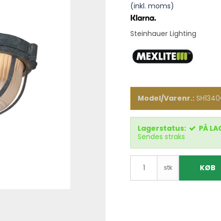
(inkl. moms)
Steinhauer Lighting
Model/Varenr.:
SH134
Lagerstatus:
PÅ LA
Sendes straks
KØB
stk