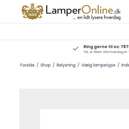
Ring gerne til os: 78
Tel. er åben alle hverdag kl.
Foresti & Suardi
Forside
/
Shop
/
Belysning
/
Vælg lampetype
/
Ind
Moretti Luce