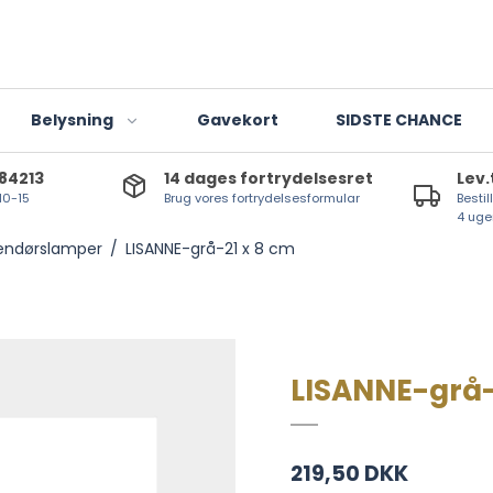
Belysning
Gavekort
SIDSTE CHANCE
784213
14 dages fortrydelsesret
Lev.
 10-15
Brug vores fortrydelsesformular
Bestil
Indendørslamper
4 uge
endørslamper
/
LISANNE-grå-21 x 8 cm
Udendørslamper
Lanterner og lygter
T-lights
LED-lyskilder
LISANNE-grå-
219,50 DKK