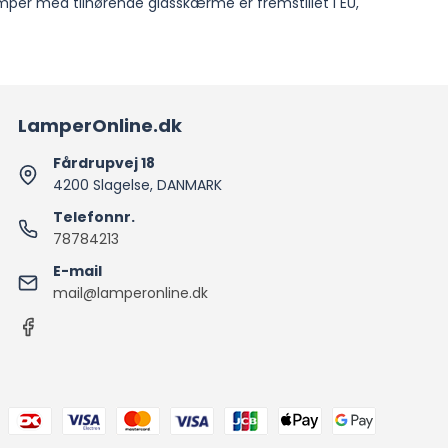
amper med tilhørende glasskærme er fremstillet i EU,
LamperOnline.dk
Fårdrupvej 18
4200 Slagelse, DANMARK
Telefonnr.
78784213
E-mail
mail@lamperonline.dk