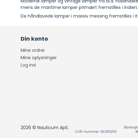
Moderne lamper og vintage lamper fra bl.a. hollandske 
mens de maritime lamper primært fremstilles i Indien
De håndlavede lamper i massiv messing fremstilles i It
Din konto
Mine ordrer
Mine oplysninger
Log ind
2026 © Nauticum ApS.
Bankopl
CVR-nummer: 42281255
I