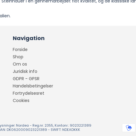
Steinhauer i en gennemarbejdet flot kvalitet, og de klassiske l
.
alien.
Navigation
Forside
Shop
Om os
Juridisk info
GDPR - GPSR
Handelsbetingelser
Fortrydelsesret
Cookies
ysninger: Nordea - Reg.nr. 2355, Kontonr.: 9023221389
BAN: DK0620009023221389 - SWIFT: NDEADKKK