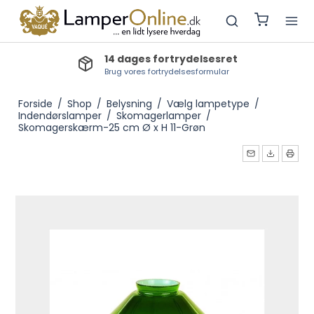
14 dages fortrydelsesret
Brug vores fortrydelsesformular
Forside
/
Shop
/
Belysning
/
Vælg lampetype
/
Indendørslamper
/
Skomagerlamper
/
Skomagerskærm-25 cm Ø x H 11-Grøn