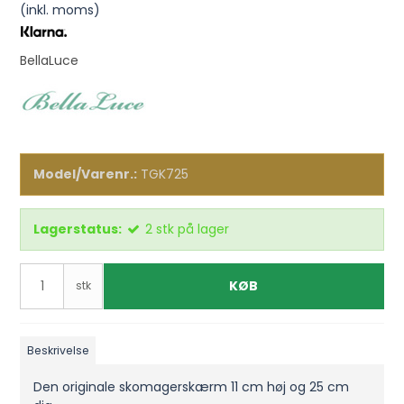
(inkl. moms)
BellaLuce
Model/Varenr.:
TGK725
Lagerstatus:
2
stk
på lager
KØB
stk
Beskrivelse
Den originale skomagerskærm 11 cm høj og 25 cm