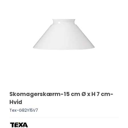
Skomagerskærm-15 cm Ø x H 7 cm-
Hvid
Tex-G82Y15V7