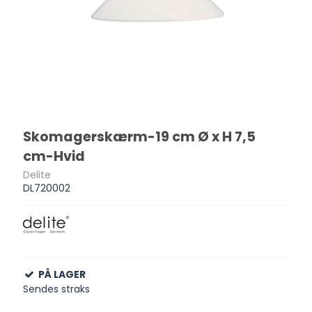
Skomagerskærm-19 cm Ø x H 7,5
cm-Hvid
Delite
DL720002
PÅ LAGER
Sendes straks