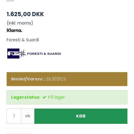
1.625,00 DKK
(inkl. moms)
Foresti & Suardi
Model/Varenr.:
DL2021CS
Lagerstatus:
På lager
KØB
stk