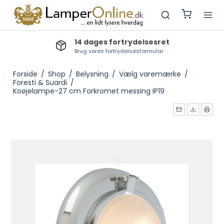
14 dages fortrydelsesret
Brug vores fortrydelsesformular
Forside
/
Shop
/
Belysning
/
Vælg varemærke
/
Foresti & Suardi
/
Koøjelampe-27 cm Forkromet messing IP19