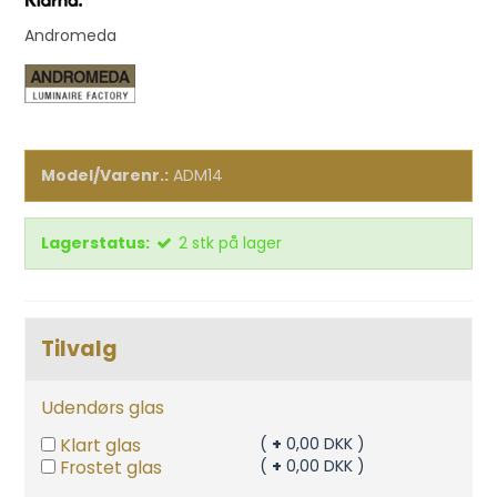
Andromeda
Model/Varenr.:
ADM14
Lagerstatus:
2
stk
på lager
Tilvalg
Udendørs glas
Klart glas
(
+
0,00 DKK )
Frostet glas
(
+
0,00 DKK )