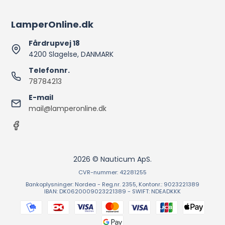
LamperOnline.dk
Fårdrupvej 18
4200 Slagelse, DANMARK
Telefonnr.
78784213
E-mail
mail@lamperonline.dk
2026 © Nauticum ApS.
CVR-nummer: 42281255
Bankoplysninger: Nordea - Reg.nr. 2355, Kontonr.: 9023221389
IBAN: DK0620009023221389 - SWIFT: NDEADKKK