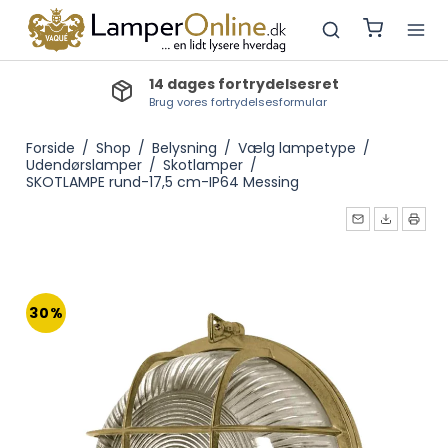
14 dages fortrydelsesret
Brug vores fortrydelsesformular
Forside
/
Shop
/
Belysning
/
Vælg lampetype
/
Udendørslamper
/
Skotlamper
/
SKOTLAMPE rund-17,5 cm-IP64 Messing
30%