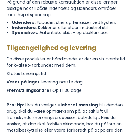
På grund af den robuste konstruktion er disse lamper
alsidige nok til både indendørs og udendørs områder
med høj eksponering:
Udendørs:
Facader, stier og terrasser ved kysten.
Indendørs:
Køkkener eller stuer i industriel stil.
Specialitet:
Autentiske skibs- og dæklamper.
Tilgængelighed og levering
Da disse produkter er håndlavede, er der en vis »ventetid
for kvalitet« forbundet med dem.
Status Leveringstid
Varer på lager
Levering næste dag
Fremstillingsordrer
Op til 30 dage
Pro-tip:
Hvis du vælger
ulakeret messing
til udendørs
brug, skal du være opmærksom på, at saltluft vil
fremskynde mørkningsprocessen betydeligt. Hvis du
ønsker, at den skal forblive skinnende, bør du påføre en
metalbeskyttelse eller være forberedt på at polere den