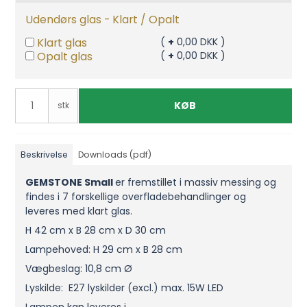
Udendørs glas - Klart / Opalt
Klart glas
(
+
0,00 DKK )
Opalt glas
(
+
0,00 DKK )
KØB
stk
Beskrivelse
Downloads (pdf)
GEMSTONE Small
er fremstillet i massiv messing og
findes i 7 forskellige overfladebehandlinger og
leveres med klart glas.
H 42 cm x B 28 cm x D 30 cm
Lampehoved: H 29 cm x B 28 cm
Vægbeslag: 10,8 cm Ø
Lyskilde: E27 lyskilder (excl.) max. 15W LED