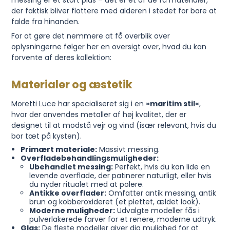
messing er et stort plus – det er et af de få materialer,
der faktisk bliver flottere med alderen i stedet for bare at
falde fra hinanden.
For at gøre det nemmere at få overblik over
oplysningerne følger her en oversigt over, hvad du kan
forvente af deres kollektion:
Materialer og æstetik
Moretti Luce har specialiseret sig i en
»maritim stil«
,
hvor der anvendes metaller af høj kvalitet, der er
designet til at modstå vejr og vind (især relevant, hvis du
bor tæt på kysten).
Primært materiale:
Massivt messing.
Overfladebehandlingsmuligheder:
Ubehandlet messing:
Perfekt, hvis du kan lide en
levende overflade, der patinerer naturligt, eller hvis
du nyder ritualet med at polere.
Antikke overflader:
Omfatter antik messing, antik
brun og kobberoxideret (et plettet, ældet look).
Moderne muligheder:
Udvalgte modeller fås i
pulverlakerede farver for et renere, moderne udtryk.
Glas:
De fleste modeller giver dig mulighed for at