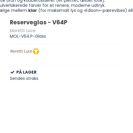
ik brun og kobberoxideret (et plettet, ældet look).
ulverlakerede farver for et renere, moderne udtryk.
 vælge mellem
klar
(for maksimalt lys og »Edison«-pærevibes) el
Reserveglas - V64P
Moretti Luce
MOL-V64.P-Glass
PÅ LAGER
Sendes straks