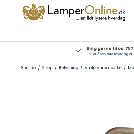
Ring gerne til os: 78
Tel. er åben alle hverdag kl.
Foresti & Suardi
Forside
/
Shop
/
Belysning
/
Vælg varemærke
/
Mo
Moretti Luce