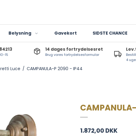
Belysning
Gavekort
SIDSTE CHANCE
784213
14 dages fortrydelsesret
Lev.
 10-15
Brug vores fortrydelsesformular
Bestil
Indendørslamper
4 uge
retti Luce
/
CAMPANULA-P 2090 - IP44
Udendørslamper
Lanterner og lygter
T-lights
LED-lyskilder
CAMPANULA-P
1.872,00 DKK