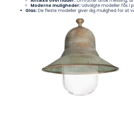
Antikke overflader:
Omfatter antik messing, ant
Moderne muligheder:
Udvalgte modeller fås i p
Glas:
De fleste modeller giver dig mulighed for at