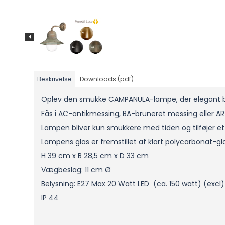
Beskrivelse
Downloads (pdf)
Oplev den smukke CAMPANULA-lampe, der elegant bri
Fås i AC-antikmessing, BA-bruneret messing eller AR-a
Lampen bliver kun smukkere med tiden og tilføjer et t
Lampens glas er fremstillet af klart polycarbonat-gl
H 39 cm x B 28,5 cm x D 33 cm
Vægbeslag: 11 cm Ø
Belysning: E27 Max 20 Watt LED (ca. 150 watt) (excl)
IP 44