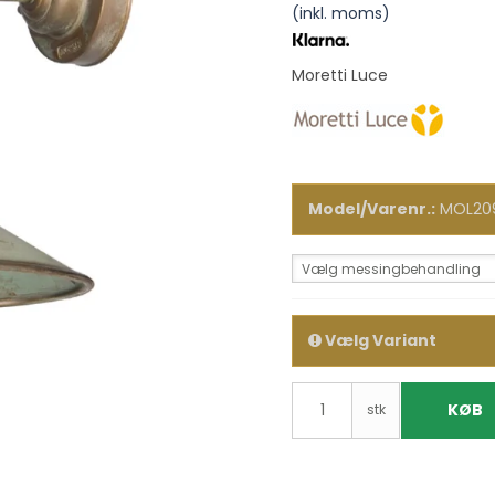
(inkl. moms)
Moretti Luce
Model/Varenr.:
MOL20
Vælg messingbehandling
Vælg Variant
KØB
stk