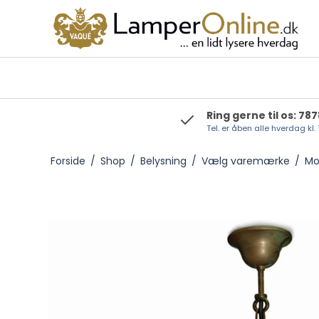
Ring gerne til os: 78
Tel. er åben alle hverdag kl.
Foresti & Suardi
Forside
/
Shop
/
Belysning
/
Vælg varemærke
/
Mo
Moretti Luce