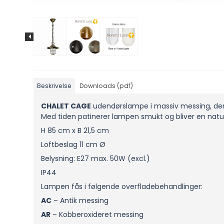
Beskrivelse
Downloads (pdf)
CHALET CAGE
udendørslampe i massiv messing, der er
Med tiden patinerer lampen smukt og bliver en natur
H 85 cm x B 21,5 cm
Loftbeslag 11 cm Ø
Belysning: E27 max. 50W (excl.)
IP44
Lampen fås i følgende overfladebehandlinger:
AC
– Antik messing
AR
– Kobberoxideret messing