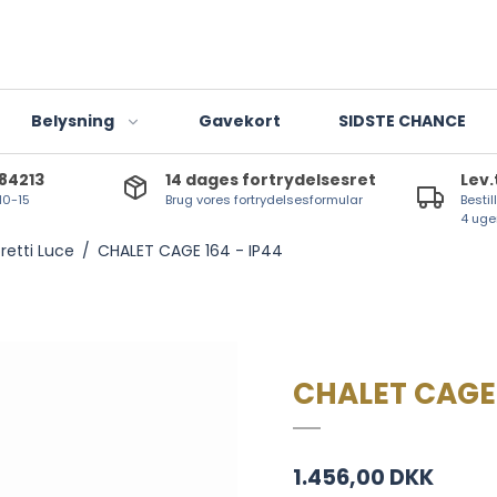
Belysning
Gavekort
SIDSTE CHANCE
784213
14 dages fortrydelsesret
Lev.
 10-15
Brug vores fortrydelsesformular
Bestil
Indendørslamper
4 uge
retti Luce
/
CHALET CAGE 164 - IP44
Udendørslamper
Lanterner og lygter
T-lights
LED-lyskilder
CHALET CAGE 
1.456,00 DKK