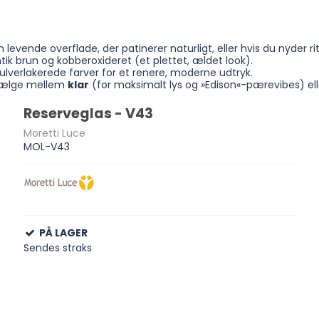
n levende overflade, der patinerer naturligt, eller hvis du nyder r
ik brun og kobberoxideret (et plettet, ældet look).
ulverlakerede farver for et renere, moderne udtryk.
 vælge mellem
klar
(for maksimalt lys og »Edison«-pærevibes) el
Reserveglas - V43
Moretti Luce
MOL-V43
PÅ LAGER
Sendes straks