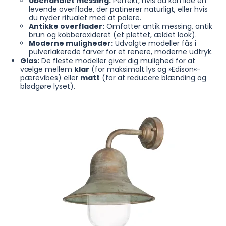
Ubehandlet messing:
Perfekt, hvis du kan lide en
levende overflade, der patinerer naturligt, eller hvis
du nyder ritualet med at polere.
Antikke overflader:
Omfatter antik messing, antik
brun og kobberoxideret (et plettet, ældet look).
Moderne muligheder:
Udvalgte modeller fås i
pulverlakerede farver for et renere, moderne udtryk.
Glas:
De fleste modeller giver dig mulighed for at
vælge mellem
klar
(for maksimalt lys og »Edison«-
pærevibes) eller
matt
(for at reducere blænding og
blødgøre lyset).