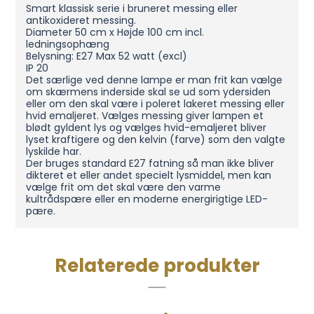
Smart klassisk serie i bruneret messing eller
antikoxideret messing.
Diameter 50 cm x Højde 100 cm incl.
ledningsophæng
Belysning: E27 Max 52 watt (excl)
IP 20
Det særlige ved denne lampe er man frit kan vælge
om skærmens inderside skal se ud som ydersiden
eller om den skal være i poleret lakeret messing eller
hvid emaljeret. Vælges messing giver lampen et
blødt gyldent lys og vælges hvid-emaljeret bliver
lyset kraftigere og den kelvin (farve) som den valgte
lyskilde har.
Der bruges standard E27 fatning så man ikke bliver
dikteret et eller andet specielt lysmiddel, men kan
vælge frit om det skal være den varme
kultrådspære eller en moderne energirigtige LED-
pære.
Relaterede produkter