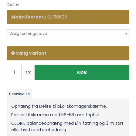
Delite
Model/Varenr.:
DL710600
Vælg Ledningsfarve
Vælg Variant
KØB
stk
Beskrivelse
Ophæng fra Delite til bl.a. skomagerskærme.
Passer til skærme med 56-58 mm tophul.
GLORIE balanceophæng med E14 fatning og 3 m sort
eller hvid rund stofledning