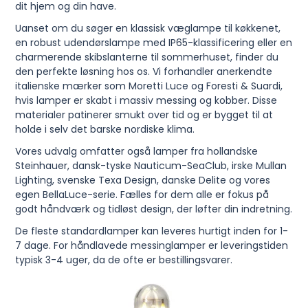
dit hjem og din have.
Uanset om du søger en klassisk væglampe til køkkenet,
en robust udendørslampe med IP65-klassificering eller en
charmerende skibslanterne til sommerhuset, finder du
den perfekte løsning hos os. Vi forhandler anerkendte
italienske mærker som Moretti Luce og Foresti & Suardi,
hvis lamper er skabt i massiv messing og kobber. Disse
materialer patinerer smukt over tid og er bygget til at
holde i selv det barske nordiske klima.
Vores udvalg omfatter også lamper fra hollandske
Steinhauer, dansk-tyske Nauticum-SeaClub, irske Mullan
Lighting, svenske Texa Design, danske Delite og vores
egen BellaLuce-serie. Fælles for dem alle er fokus på
godt håndværk og tidløst design, der løfter din indretning.
De fleste standardlamper kan leveres hurtigt inden for 1-
7 dage. For håndlavede messinglamper er leveringstiden
typisk 3-4 uger, da de ofte er bestillingsvarer.