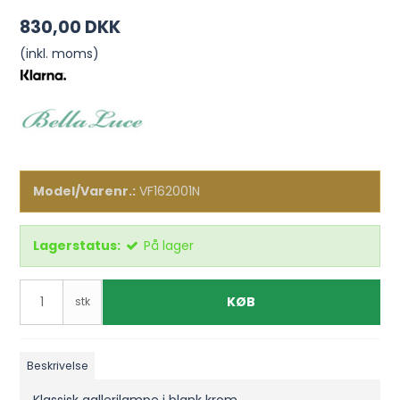
830,00 DKK
(inkl. moms)
Model/Varenr.:
VF162001N
Lagerstatus:
På lager
KØB
stk
Beskrivelse