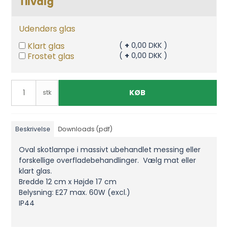
Tilvalg
Udendørs glas
Klart glas
(
+
0,00 DKK )
Frostet glas
(
+
0,00 DKK )
KØB
stk
Beskrivelse
Downloads (pdf)
Oval skotlampe i massivt ubehandlet messing eller
forskellige overfladebehandlinger. Vælg mat eller
klart glas.
Bredde 12 cm x Højde 17 cm
Belysning: E27 max. 60W (excl.)
IP44