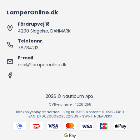
LamperOnline.dk
Fårdrupvej 18
4200 Slagelse, DANMARK
Telefonnr.
78784213
E-mail
mail@lamperonline.dk
2026 © Nauticum ApS.
CVR-nummer: 42281255
Bankoplysninger: Nordea - Reg.nr. 2355, Kontonr.: 9023221389
IBAN: DK0620009023221389 - SWIFT: NDEADKKK