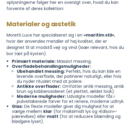
oplysningerne følger her en oversigt over, hvad du kan
forvente af deres kollektion:
Materialer og æstetik
Moretti Luce har specialiseret sig i en
»maritim stil«
,
hvor der anvendes metaller af høj kvalitet, der er
designet til at modstå vejr og vind (især relevant, hvis du
bor tæt på kysten).
Primært materiale:
Massivt messing.
Overfladebehandlingsmuligheder:
Ubehandlet messing:
Perfekt, hvis du kan lide en
levende overflade, der patinerer naturligt, eller hvis
du nyder ritualet med at polere.
Antikke overflader:
Omfatter antik messing, antik
brun og kobberoxideret (et plettet, ældet look).
Moderne muligheder:
Udvalgte modeller fås i
pulverlakerede farver for et renere, moderne udtryk.
Glas:
De fleste modeller giver dig mulighed for at
vælge mellem
klar
(for maksimalt lys og »Edison«-
pærevibes) eller
matt
(for at reducere blænding og
blødgøre lyset).