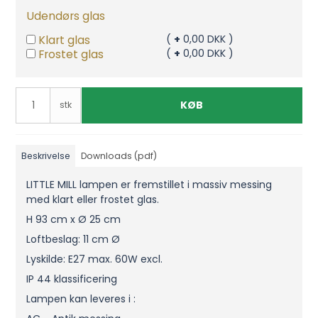
Udendørs glas
Klart glas
(
+
0,00 DKK )
Frostet glas
(
+
0,00 DKK )
KØB
stk
Beskrivelse
Downloads (pdf)
LITTLE MILL lampen er fremstillet i massiv messing
med klart eller frostet glas.
H 93 cm x Ø 25 cm
Loftbeslag: 11 cm Ø
Lyskilde: E27 max. 60W excl.
IP 44 klassificering
Lampen kan leveres i :