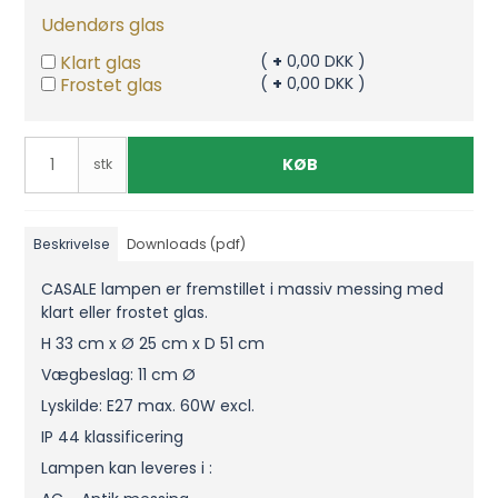
Udendørs glas
Klart glas
(
+
0,00 DKK )
Frostet glas
(
+
0,00 DKK )
KØB
stk
Beskrivelse
Downloads (pdf)
CASALE lampen er fremstillet i massiv messing med
klart eller frostet glas.
H 33 cm x Ø 25 cm x D 51 cm
Vægbeslag: 11 cm Ø
Lyskilde: E27 max. 60W excl.
IP 44 klassificering
Lampen kan leveres i :