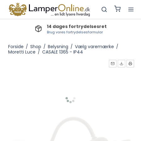
dages fortrydelsesret
Lev.tid lagervare
vores fortrydelsesformular
Bestillingsvarer: 3-5 d
Forside
/
Shop
/
Belysning
/
Vælg varemærke
/
Moretti Luce
/
CASALE 1365 - IP44