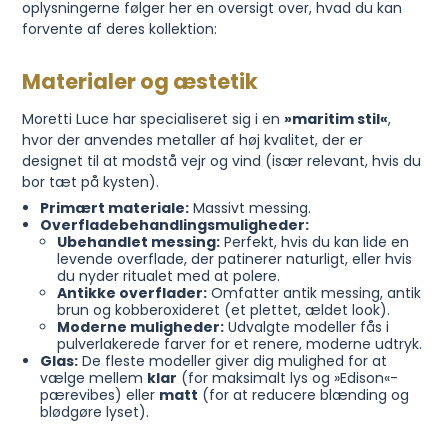
oplysningerne følger her en oversigt over, hvad du kan
forvente af deres kollektion:
Materialer og æstetik
Moretti Luce har specialiseret sig i en
»maritim stil«
,
hvor der anvendes metaller af høj kvalitet, der er
designet til at modstå vejr og vind (især relevant, hvis du
bor tæt på kysten).
Primært materiale:
Massivt messing.
Overfladebehandlingsmuligheder:
Ubehandlet messing:
Perfekt, hvis du kan lide en
levende overflade, der patinerer naturligt, eller hvis
du nyder ritualet med at polere.
Antikke overflader:
Omfatter antik messing, antik
brun og kobberoxideret (et plettet, ældet look).
Moderne muligheder:
Udvalgte modeller fås i
pulverlakerede farver for et renere, moderne udtryk.
Glas:
De fleste modeller giver dig mulighed for at
vælge mellem
klar
(for maksimalt lys og »Edison«-
pærevibes) eller
matt
(for at reducere blænding og
blødgøre lyset).