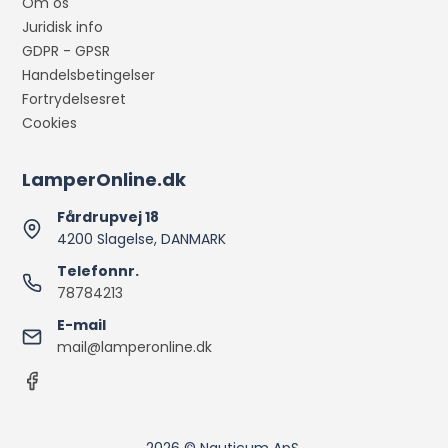
Om os
Juridisk info
GDPR - GPSR
Handelsbetingelser
Fortrydelsesret
Cookies
LamperOnline.dk
Fårdrupvej 18
4200 Slagelse, DANMARK
Telefonnr.
78784213
E-mail
mail@lamperonline.dk