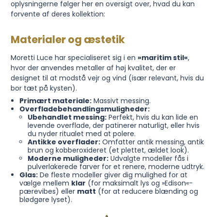
oplysningerne følger her en oversigt over, hvad du kan
forvente af deres kollektion:
Materialer og æstetik
Moretti Luce har specialiseret sig i en
»maritim stil«
,
hvor der anvendes metaller af høj kvalitet, der er
designet til at modstå vejr og vind (især relevant, hvis du
bor tæt på kysten).
Primært materiale:
Massivt messing.
Overfladebehandlingsmuligheder:
Ubehandlet messing:
Perfekt, hvis du kan lide en
levende overflade, der patinerer naturligt, eller hvis
du nyder ritualet med at polere.
Antikke overflader:
Omfatter antik messing, antik
brun og kobberoxideret (et plettet, ældet look).
Moderne muligheder:
Udvalgte modeller fås i
pulverlakerede farver for et renere, moderne udtryk.
Glas:
De fleste modeller giver dig mulighed for at
vælge mellem
klar
(for maksimalt lys og »Edison«-
pærevibes) eller
matt
(for at reducere blænding og
blødgøre lyset).