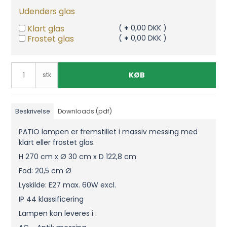
Udendørs glas
Klart glas
(
+
0,00 DKK )
Frostet glas
(
+
0,00 DKK )
KØB
stk
Beskrivelse
Downloads (pdf)
PATIO lampen er fremstillet i massiv messing med
klart eller frostet glas.
H 270 cm x Ø 30 cm x D 122,8 cm
Fod: 20,5 cm Ø
Lyskilde: E27 max. 60W excl.
IP 44 klassificering
Lampen kan leveres i :