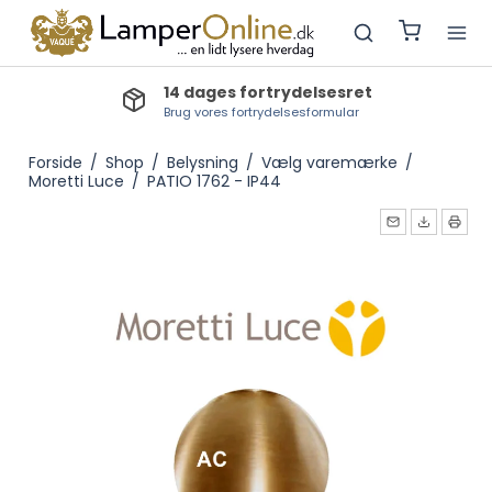
Lev.tid lagervarer: 1-2 dage
Bestillingsvarer: 3-5 dage, Produktionsvarer: 3-4 uger
Forside
/
Shop
/
Belysning
/
Vælg varemærke
/
Moretti Luce
/
PATIO 1762 - IP44