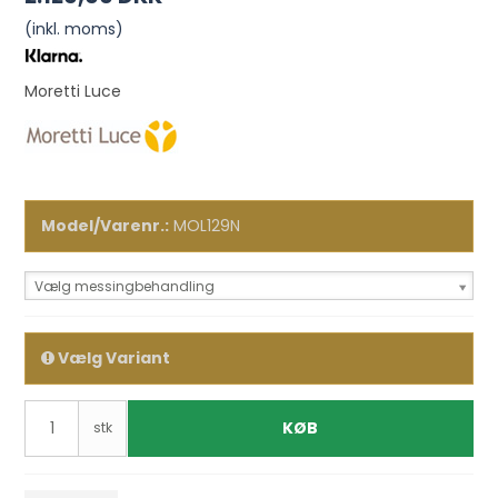
(inkl. moms)
Moretti Luce
Model/Varenr.:
MOL129N
Vælg messingbehandling
Vælg Variant
KØB
stk