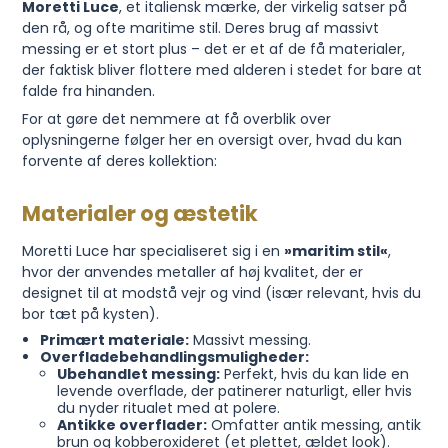
Moretti Luce
, et italiensk mærke, der virkelig satser på
den rå, og ofte maritime stil. Deres brug af massivt
messing er et stort plus – det er et af de få materialer,
der faktisk bliver flottere med alderen i stedet for bare at
falde fra hinanden.
For at gøre det nemmere at få overblik over
oplysningerne følger her en oversigt over, hvad du kan
forvente af deres kollektion:
Materialer og æstetik
Moretti Luce har specialiseret sig i en
»maritim stil«
,
hvor der anvendes metaller af høj kvalitet, der er
designet til at modstå vejr og vind (især relevant, hvis du
bor tæt på kysten).
Primært materiale:
Massivt messing.
Overfladebehandlingsmuligheder:
Ubehandlet messing:
Perfekt, hvis du kan lide en
levende overflade, der patinerer naturligt, eller hvis
du nyder ritualet med at polere.
Antikke overflader:
Omfatter antik messing, antik
brun og kobberoxideret (et plettet, ældet look).